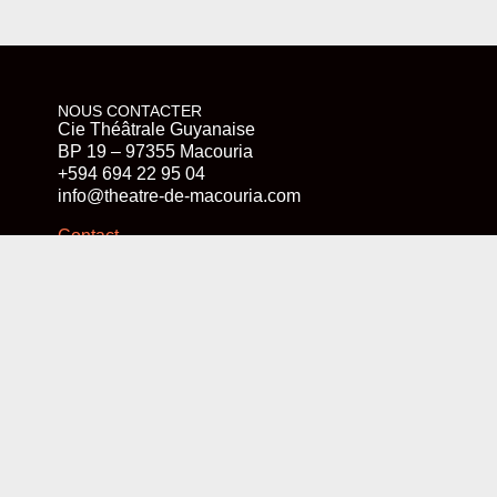
NOUS CONTACTER
Cie Théâtrale Guyanaise
BP 19 – 97355 Macouria
+594 694 22 95 04
info@theatre-de-macouria.com
Contact
SUIVEZ-NOUS
Instagram
LinkedIn
Facebook
NOTRE NEWSLETTER
Prénom
E-mail