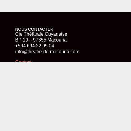
NOUS CONTACTER
Cie Théâtrale Guyanaise
BP 19 – 97355 Macouria
+594 694 22 95 04
info@theatre-de-macouria.com
Contact
SUIVEZ-NOUS
Instagram
LinkedIn
Facebook
NOTRE NEWSLETTER
Prénom
E-mail