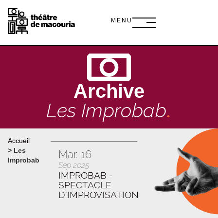
MENU
Archive
Les Improbab
.
Accueil
>
Les
Mar. 16
Improbab
Sep 2025
IMPROBAB -
SPECTACLE
D'IMPROVISATION