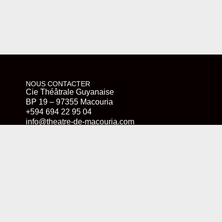
NOUS CONTACTER
Cie Théâtrale Guyanaise
BP 19 – 97355 Macouria
+594 694 22 95 04
info@theatre-de-macouria.com
Contact
SUIVEZ-NOUS
Instagram
LinkedIn
Facebook
NOTRE NEWSLETTER
Prénom